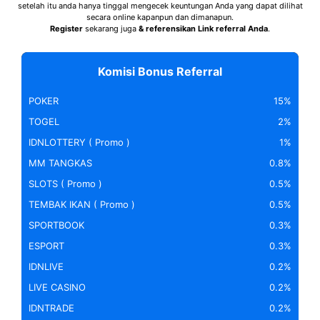
setelah itu anda hanya tinggal mengecek keuntungan Anda yang dapat dilihat
secara online kapanpun dan dimanapun.
Register
sekarang juga
& referensikan Link referral Anda
.
Komisi Bonus Referral
POKER
15%
TOGEL
2%
IDNLOTTERY ( Promo )
1%
MM TANGKAS
0.8%
SLOTS ( Promo )
0.5%
TEMBAK IKAN ( Promo )
0.5%
SPORTBOOK
0.3%
ESPORT
0.3%
IDNLIVE
0.2%
LIVE CASINO
0.2%
IDNTRADE
0.2%