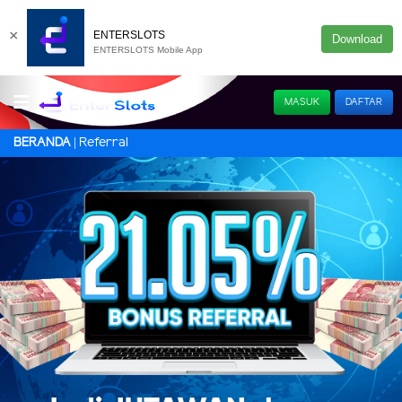
×
ENTERSLOTS
Download
ENTERSLOTS Mobile App
MASUK
DAFTAR
Referral
BERANDA