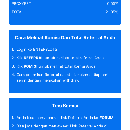
PROXYBET
0.05%
TOTAL
21.05%
Cara Melihat Komisi Dan Total Referral Anda
1.
Login ke ENTERSLOTS
2.
Klik
REFERRAL
untuk melihat total referral Anda
3.
Klik
KOMISI
untuk melihat total Komisi Anda
4.
Cara penarikan Referral dapat dilakukan setiap hari
senin dengan melakukan withdraw.
Tips Komisi
1.
Anda bisa menyebarkan link Referral Anda ke
FORUM
2.
Bisa juga dengan men-tweet Link Referral Anda di