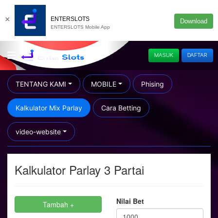
×
ENTERSLOTS
Download
ENTERSLOTS Mobile App
MASUK
DAFTAR
TENTANG KAMI
MOBILE
Phising
Kalkulator Mix Parlay
Cara Betting
video-website