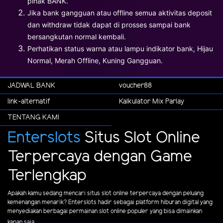
pihak BANK.
Jika bank gangguan atau offline semua aktivitas deposit
dan withdraw tidak dapat di prosses sampai bank
bersangkutan normal kembali.
Perhatikan status warna atau lampu indikator bank, Hijau
Normal, Merah Offline, Kuning Gangguan.
JADWAL BANK
voucher88
link-alternatif
Kalkulator Mix Parlay
TENTANG KAMI
Enterslots
Situs Slot Online
Terpercaya dengan Game
Terlengkap
Apakah kamu sedang mencari situs slot online terpercaya dengan peluang
kemenangan menarik? Enterslots hadir sebagai platform hiburan digital yang
menyediakan berbagai permainan slot online populer yang bisa dimainkan
...
kapan saja.