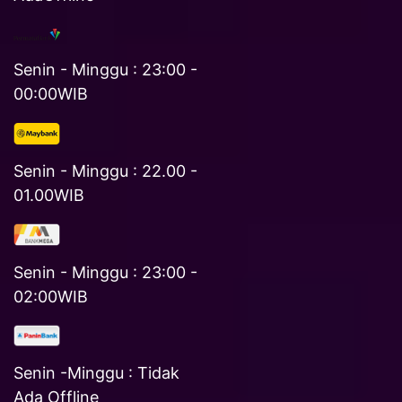
Senin - Minggu : 23:00 -
00:00WIB
Senin - Minggu : 22.00 -
01.00WIB
Senin - Minggu : 23:00 -
02:00WIB
Senin -Minggu : Tidak
Ada Offline