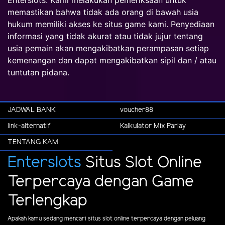
Enterslots. Kami melakukan pemeriksaan untuk
memastikan bahwa tidak ada orang di bawah usia
hukum memiliki akses ke situs game kami. Penyediaan
informasi yang tidak akurat atau tidak jujur tentang
usia pemain akan mengakibatkan perampasan setiap
kemenangan dan dapat mengakibatkan sipil dan / atau
tuntutan pidana.
JADWAL BANK
voucher88
link-alternatif
Kalkulator Mix Parlay
TENTANG KAMI
Enterslots
Situs Slot Online
Terpercaya dengan Game
Terlengkap
Apakah kamu sedang mencari situs slot online terpercaya dengan peluang