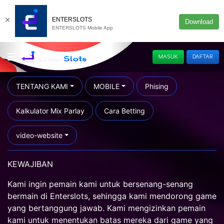
×
ENTERSLOTS
Download
ENTERSLOTS Mobile App
MASUK
DAFTAR
TENTANG KAMI
MOBILE
Phising
Kalkulator Mix Parlay
Cara Betting
video-website
KEWAJIBAN
Kami ingin pemain kami untuk bersenang-senang
bermain di Enterslots, sehingga kami mendorong game
yang bertanggung jawab. Kami mengizinkan pemain
kami untuk menentukan batas mereka dari game yang